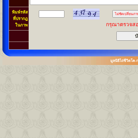
พิมพ์รหัส
ที่ปรากฎ
กรุณาตรวจสอบ
ในภาพ
มูลนิธิไถ่ชีวิตโ