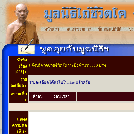
|
|
|
หน้าแรก
คณะกรรมการ
ขั้นตอนปฏิบัติ
ปร
หัวข้อ
แจ้งบริจาคช่วยชีวิตโคกระบือจำนวน 500 บาท
เรื่อง
[968] :
ราย
รายละเอียดได้ส่งไปใน line แล้วครับ
ละเอียด :
ความเห็น
ลำดับ
วดป.เวลา
:
แสดง
ความคิด
เห็น :